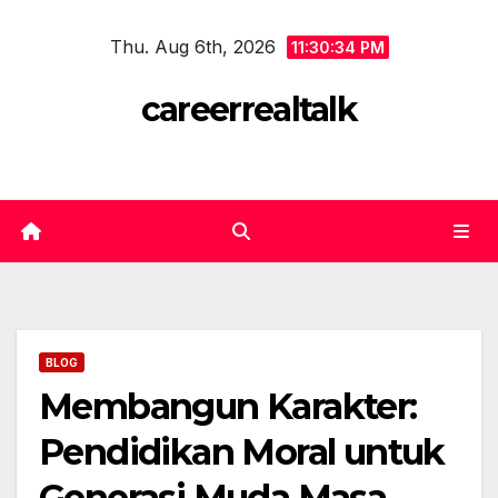
Skip
Thu. Aug 6th, 2026
to
11:30:34 PM
content
careerrealtalk
BLOG
Membangun Karakter:
Pendidikan Moral untuk
Generasi Muda Masa