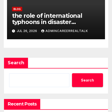
BLOG
the role of international
typhoons in disaster
management
JUL 26, 2026
ADMINCAREERREALTALK
Search
Search
Recent Posts