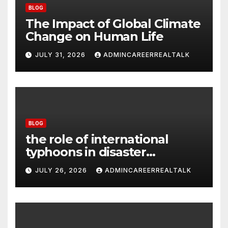
BLOG
The Impact of Global Climate
Change on Human Life
JULY 31, 2026
ADMINCAREERREALTALK
BLOG
the role of international
typhoons in disaster
management
JULY 26, 2026
ADMINCAREERREALTALK