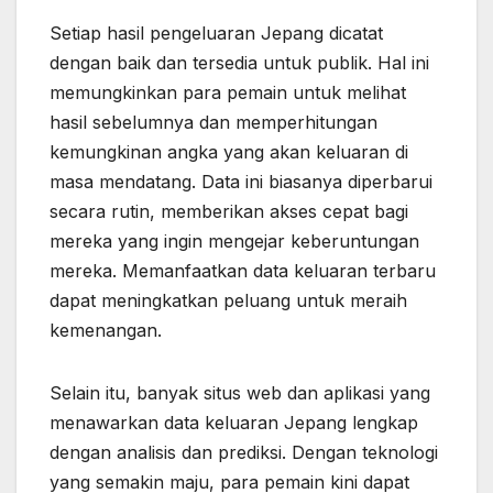
Setiap hasil pengeluaran Jepang dicatat
dengan baik dan tersedia untuk publik. Hal ini
memungkinkan para pemain untuk melihat
hasil sebelumnya dan memperhitungan
kemungkinan angka yang akan keluaran di
masa mendatang. Data ini biasanya diperbarui
secara rutin, memberikan akses cepat bagi
mereka yang ingin mengejar keberuntungan
mereka. Memanfaatkan data keluaran terbaru
dapat meningkatkan peluang untuk meraih
kemenangan.
Selain itu, banyak situs web dan aplikasi yang
menawarkan data keluaran Jepang lengkap
dengan analisis dan prediksi. Dengan teknologi
yang semakin maju, para pemain kini dapat