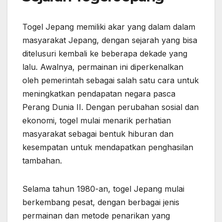
Togel Jepang memiliki akar yang dalam dalam
masyarakat Jepang, dengan sejarah yang bisa
ditelusuri kembali ke beberapa dekade yang
lalu. Awalnya, permainan ini diperkenalkan
oleh pemerintah sebagai salah satu cara untuk
meningkatkan pendapatan negara pasca
Perang Dunia II. Dengan perubahan sosial dan
ekonomi, togel mulai menarik perhatian
masyarakat sebagai bentuk hiburan dan
kesempatan untuk mendapatkan penghasilan
tambahan.
Selama tahun 1980-an, togel Jepang mulai
berkembang pesat, dengan berbagai jenis
permainan dan metode penarikan yang