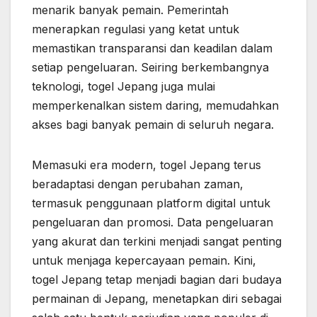
menarik banyak pemain. Pemerintah
menerapkan regulasi yang ketat untuk
memastikan transparansi dan keadilan dalam
setiap pengeluaran. Seiring berkembangnya
teknologi, togel Jepang juga mulai
memperkenalkan sistem daring, memudahkan
akses bagi banyak pemain di seluruh negara.
Memasuki era modern, togel Jepang terus
beradaptasi dengan perubahan zaman,
termasuk penggunaan platform digital untuk
pengeluaran dan promosi. Data pengeluaran
yang akurat dan terkini menjadi sangat penting
untuk menjaga kepercayaan pemain. Kini,
togel Jepang tetap menjadi bagian dari budaya
permainan di Jepang, menetapkan diri sebagai