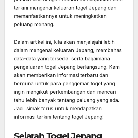
terkini mengenai keluaran togel Jepang dan
memanfaatkannya untuk meningkatkan
peluang menang.
Dalam artikel ini, kita akan menjelajahi lebih
dalam mengenai keluaran Jepang, membahas
data-data yang tersedia, serta bagaimana
pengeluaran togel Jepang berlangsung. Kami
akan memberikan informasi terbaru dan
berguna untuk para penggemar togel yang
ingin mengikuti perkembangan dan mencari
tahu lebih banyak tentang peluang yang ada.
Jadi, simak terus untuk mendapatkan
informasi terkini tentang togel Jepang!
Sejarah Togel Jepang