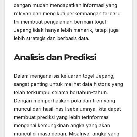
dengan mudah mendapatkan informasi yang
relevan dan mengikuti perkembangan terbaru.
Ini membuat pengalaman bermain togel
Jepang tidak hanya lebih menarik, tetapi juga
lebih strategis dan berbasis data.
Analisis dan Prediksi
Dalam menganalisis keluaran togel Jepang,
sangat penting untuk melihat data historis yang
telah terkumpul selama bertahun-tahun.
Dengan memperhatikan pola dan tren yang
muncul dari hasil-hasil sebelumnya, kita dapat
membuat prediksi yang lebih terinformasi
mengenai kemungkinan angka yang akan
muncul di masa depan. Misalnya, angka yang