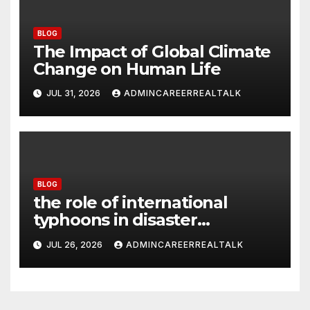
BLOG
The Impact of Global Climate
Change on Human Life
JUL 31, 2026
ADMINCAREERREALTALK
BLOG
the role of international
typhoons in disaster
management
JUL 26, 2026
ADMINCAREERREALTALK