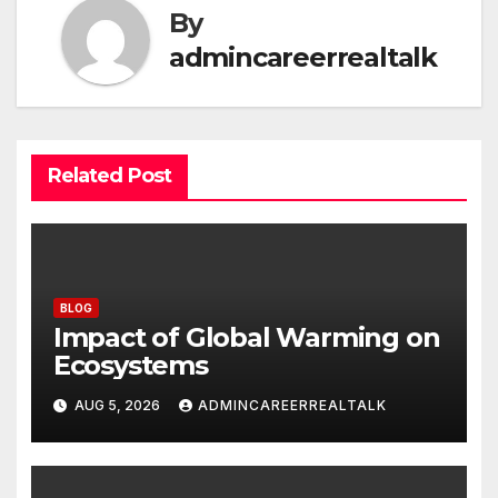
By
admincareerrealtalk
Related Post
BLOG
Impact of Global Warming on
Ecosystems
AUG 5, 2026
ADMINCAREERREALTALK